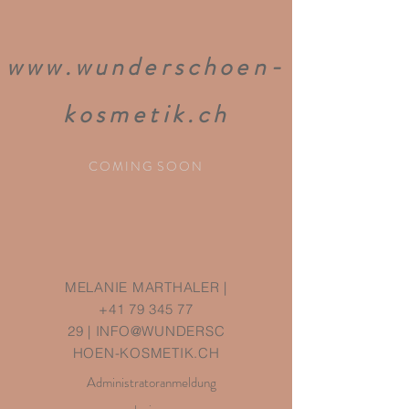
www.wunderschoen-
kosmetik.ch
COMING SOON
MELANIE MARTHALER |
+41 79 345 77
29
|
INFO@WUNDERSC
HOEN-KOSMETIK.CH
Administratoranmeldung