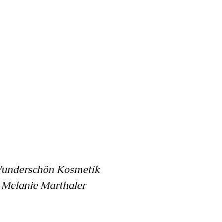
underschön Kosmetik
elanie Marthaler