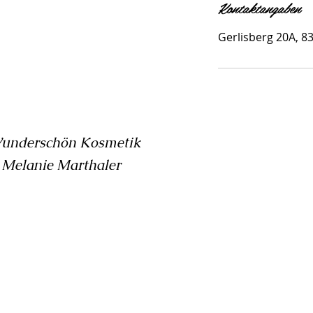
Kontaktangaben
Gerlisberg 20A, 8
underschön Kosmetik
elanie Marthaler