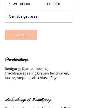
Schweizer
1 Std. 30 Min.
1
CHF 210
Franken
S
t
Gerlisbergstrasse
d
3
0
M
Weiter
i
n
.
Beschreibung
Renigung, Diamantpeeling,
Fruchtsäurepeeling,Brauen facionieren,
Maske, Ampulle, Abschlusspflege
Umbuchung & Kündigung