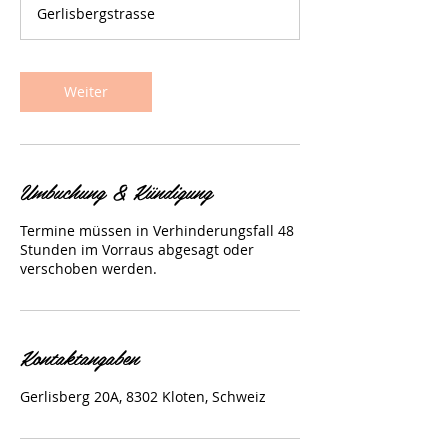
M
Gerlisbergstrasse
i
n
.
Weiter
Umbuchung & Kündigung
Termine müssen in Verhinderungsfall 48
Stunden im Vorraus abgesagt oder
verschoben werden.
Kontaktangaben
Gerlisberg 20A, 8302 Kloten, Schweiz