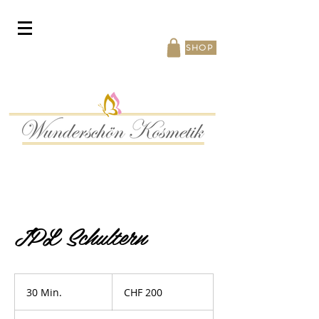
SHOP
IPL Schultern
200
Schweizer
30 Min.
3
CHF 200
Franken
0