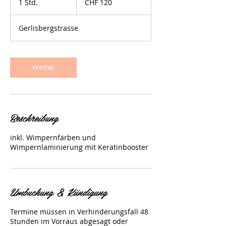
1 Std.
1
CHF 120
Franken
S
t
Gerlisbergstrasse
d
Weiter
Beschreibung
inkl. Wimpernfärben und
Wimpernlaminierung mit Keratinbooster
Umbuchung & Kündigung
Termine müssen in Verhinderungsfall 48
Stunden im Vorraus abgesagt oder