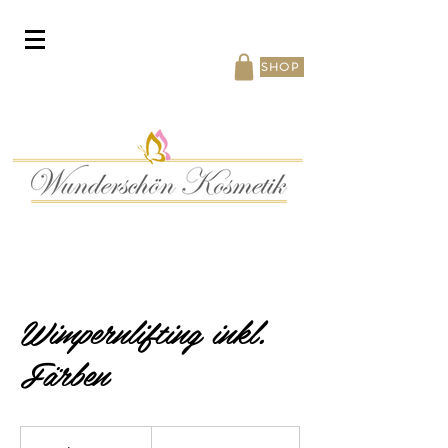
SHOP
Wimpernlifting inkl.
Färben
120
Schweizer