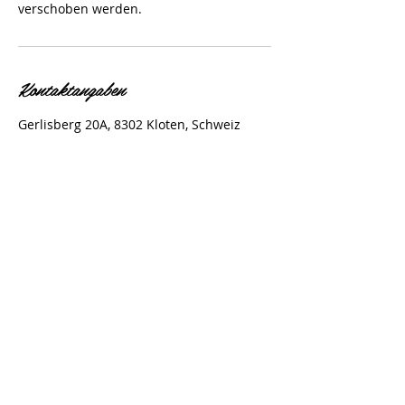
verschoben werden.
Kontaktangaben
Gerlisberg 20A, 8302 Kloten, Schweiz
Wunderschön Kosmetik
Melanie Marthaler
Gerlisberg 20a
8302 Kloten